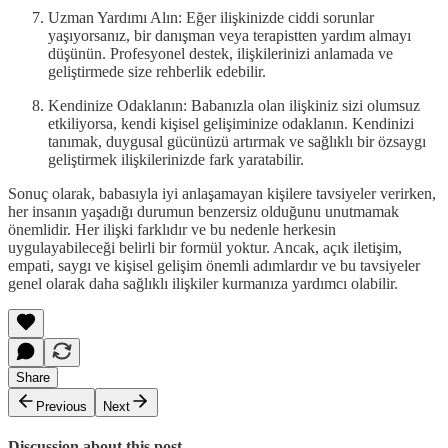
Uzman Yardımı Alın: Eğer ilişkinizde ciddi sorunlar
yaşıyorsanız, bir danışman veya terapistten yardım almayı
düşünün. Profesyonel destek, ilişkilerinizi anlamada ve
geliştirmede size rehberlik edebilir.
Kendinize Odaklanın: Babanızla olan ilişkiniz sizi olumsuz
etkiliyorsa, kendi kişisel gelişiminize odaklanın. Kendinizi
tanımak, duygusal gücünüzü artırmak ve sağlıklı bir özsaygı
geliştirmek ilişkilerinizde fark yaratabilir.
Sonuç olarak, babasıyla iyi anlaşamayan kişilere tavsiyeler verirken,
her insanın yaşadığı durumun benzersiz olduğunu unutmamak
önemlidir. Her ilişki farklıdır ve bu nedenle herkesin
uygulayabileceği belirli bir formül yoktur. Ancak, açık iletişim,
empati, saygı ve kişisel gelişim önemli adımlardır ve bu tavsiyeler
genel olarak daha sağlıklı ilişkiler kurmanıza yardımcı olabilir.
Share
Previous
Next
Discussion about this post