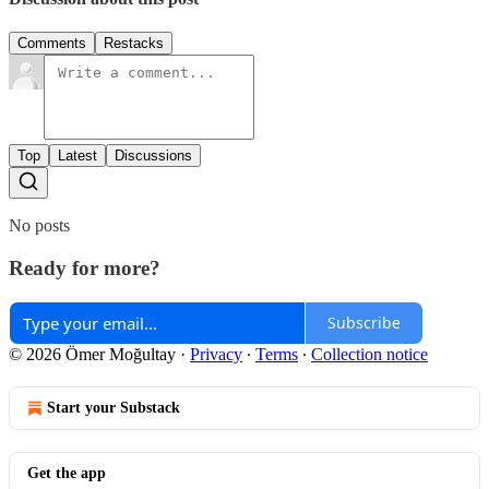
Comments
Restacks
Top
Latest
Discussions
No posts
Ready for more?
Subscribe
© 2026 Ömer Moğultay
·
Privacy
∙
Terms
∙
Collection notice
Start your Substack
Get the app