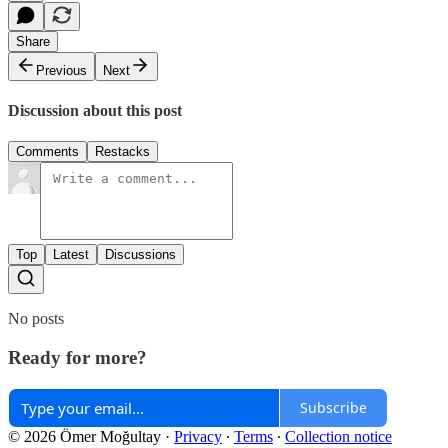
Share
Previous
Next
Discussion about this post
Comments
Restacks
Top
Latest
Discussions
No posts
Ready for more?
Subscribe
© 2026 Ömer Moğultay
·
Privacy
∙
Terms
∙
Collection notice