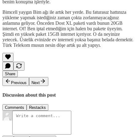
benim konuşma işleriyle.
Bimcell yaygın Bim ağı ile artık her yerde. Bu faturasız hattınıza
yükleme yapmak istediğiniz zaman çokta zorlanmayacağınız
anlamına geliyor. Önceden Dost XL paketi vardı bunun 20GB
internet. Of! Ben iptal etmediğim için halen bu pakete üyeyim.
Şimdi en yüksek paket 15GB internet içeriyor. O da neyinize
yetecek. Üstelik evinizde ev interneti yoksa başınız belada demektir.
Türk Telekom musun nesin döşe artık şu alt yapıyı.
Share
Previous
Next
Discussion about this post
Comments
Restacks