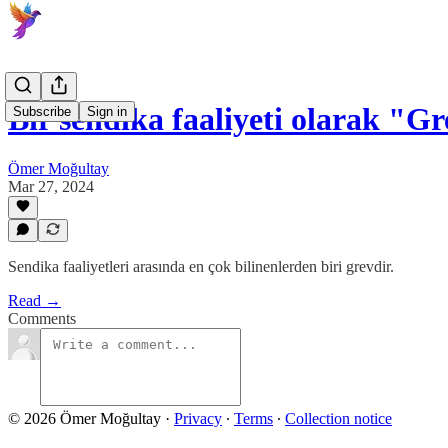
Bir sendika faaliyeti olarak "G
Subscribe
Sign in
Ömer Moğultay
Mar 27, 2024
Sendika faaliyetleri arasında en çok bilinenlerden biri grevdir.
Read →
Comments
© 2026 Ömer Moğultay
·
Privacy
∙
Terms
∙
Collection notice