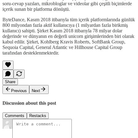
soru-cevap yazıları, mikrobloglar ve videolar gibi çeşitli biçimlerde
içerik sunan bir platforma dönüştü.
ByteDance, Kasım 2018 itibarıyla tüm içerik platformlarında günlük
800 milyondan fazla aktif kullanıcıya (1 milyardan fazla birikmiş
kullanıcı) sahipti. Şirket Kasım 2018 itibarıyla 78 milyar dolar
değerinde ve dünyanın en değerli unicorn girişimlerinden biri olarak
kabul edilir. Şirket, Kohlberg Kravis Roberts, SoftBank Group,
Sequoia Capital, General Atlantic ve Hillhouse Capital Group
tarafından desteklenmektedir.
Share
Previous
Next
Discussion about this post
Comments
Restacks