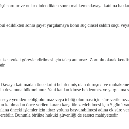
üşü sorulur ve onlar dinlendikten sonra mahkeme davaya katılma hakkınd
edildikten sonra şayet yargılamaya konu suç cinsel saldırı suçu veya al
ı ise avukat görevlendirilmesi için talep aranmaz. Zorunlu olarak kend
tir.
vaya katılmadan önce tarihi belirlenmiş olan duruşma ve muhakemeye ili
izin devamına hükmolunur. Yani katılan kimse beklenmez ve yargılama 
imseye yeniden tebliğ olunmaz veya tebliğ olunması için süre verilemez. 
ın katılmadan önce verilen karara karşı itiraz edebilmesi için 5 günü va
 Katılana önceki işlemler için itiraz yoluna başvurabilmesi adına ek sür
ebilir. Bununla birlikte hukuki güvenliği de sarsıcı mahiyettedir.