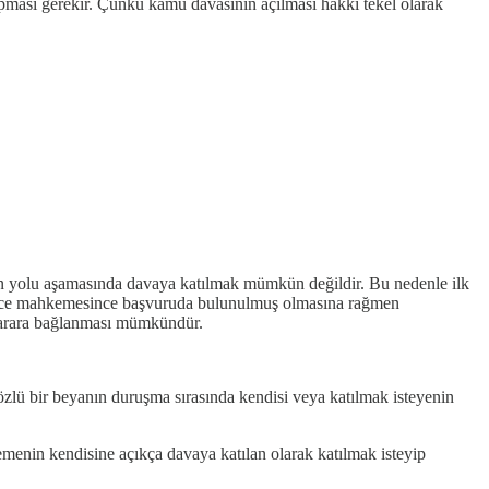
yapması gerekir. Çünkü kamu davasının açılması hakkı tekel olarak
n yolu aşamasında davaya katılmak mümkün değildir. Bu nedenle ilk
derece mahkemesince başvuruda bulunulmuş olmasına rağmen
 karara bağlanması mümkündür.
özlü bir beyanın duruşma sırasında kendisi veya katılmak isteyenin
emenin kendisine açıkça davaya katılan olarak katılmak isteyip