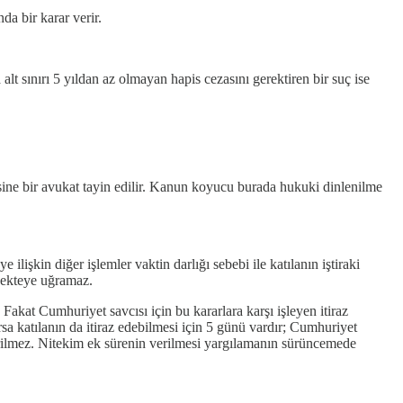
a bir karar verir.
t sınırı 5 yıldan az olmayan hapis cezasını gerektiren bir suç ise
isine bir avukat tayin edilir. Kanun koyucu burada hukuki dinlenilme
şkin diğer işlemler vaktin darlığı sebebi ile katılanın iştiraki
sekteye uğramaz.
Fakat Cumhuriyet savcısı için bu kararlara karşı işleyen itiraz
rsa katılanın da itiraz edebilmesi için 5 günü vardır; Cumhuriyet
e verilmez. Nitekim ek sürenin verilmesi yargılamanın sürüncemede