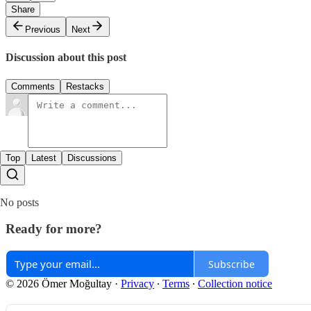
Share
Previous
Next
Discussion about this post
Comments
Restacks
Top
Latest
Discussions
No posts
Ready for more?
Subscribe
© 2026 Ömer Moğultay
·
Privacy
∙
Terms
∙
Collection notice