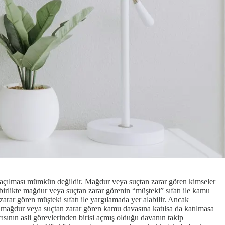
 açılması mümkün değildir. Mağdur veya suçtan zarar gören kimseler
a birlikte mağdur veya suçtan zarar görenin “müşteki” sıfatı ile kamu
ar gören müşteki sıfatı ile yargılamada yer alabilir. Ancak
 mağdur veya suçtan zarar gören kamu davasına katılsa da katılmasa
sının asli görevlerinden birisi açmış olduğu davanın takip