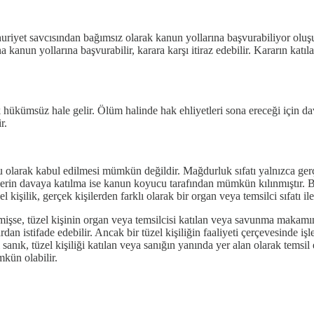
iyet savcısından bağımsız olarak kanun yollarına başvurabiliyor oluşu
 kanun yollarına başvurabilir, karara karşı itiraz edebilir. Kararın ka
 hükümsüz hale gelir. Ölüm halinde hak ehliyetleri sona ereceği için 
r.
larak kabul edilmesi mümkün değildir. Mağdurluk sıfatı yalnızca gerçe
 kişilerin davaya katılma ise kanun koyucu tarafından mümkün kılınmıştır.
işilik, gerçek kişilerden farklı olarak bir organ veya temsilci sıfatı il
enmişse, tüzel kişinin organ veya temsilcisi katılan veya savunma makamı
dan istifade edebilir. Ancak bir tüzel kişiliğin faaliyeti çerçevesinde işl
nık, tüzel kişiliği katılan veya sanığın yanında yer alan olarak temsil 
mkün olabilir.