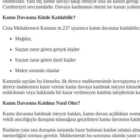
edilmesidir. Yani hiç kimse davayı takip etmiyor olsa da kanun gereği
Cumhuriyet savcısındadır. Davaya katılmanın önemi ise kanun yolları
Kamu Davasına Kimle Katılabilir?
Ceza Muhakemesi Kanunu m.237 uyarınca kamu davasına katılabilecek 
Mağdur,
Suçtan zarar gören gerçek kişiler
Suçtan zarar gören tüzel kişiler
Malen sorumlu olanlar
Kanunda sayılan bu kimseler, ilk derece mahkemesinde kovuşturma ev
derece mahkemesi karar verene kadar davaya katılmak isteyen kimsel
reddolunan veya hakkında bir karar verilmeyen katılma taleplerinin 
Kamu Davasına Katılma Nasıl Olur?
Kamu davasına katılmak isteyen katılan, kamu davası açıldıktan sonra
vekili aracılığıyla duruşma tutanağına geçirilmesi kamu davasına ka
Bunların yanı sıra duruşma sırasında hazır bulunan katılan sıfatını a
istemediğini sorması gerekir. Mahkemenin bu sorusuna olumlu yanıt v