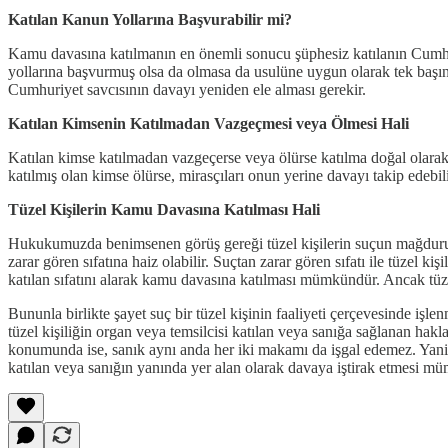
Katılan Kanun Yollarına Başvurabilir mi?
Kamu davasına katılmanın en önemli sonucu şüphesiz katılanın Cumhur
yollarına başvurmuş olsa da olmasa da usulüne uygun olarak tek başına
Cumhuriyet savcısının davayı yeniden ele alması gerekir.
Katılan Kimsenin Katılmadan Vazgeçmesi veya Ölmesi Hali
Katılan kimse katılmadan vazgeçerse veya ölürse katılma doğal olarak
katılmış olan kimse ölürse, mirasçıları onun yerine davayı takip edebili
Tüzel Kişilerin Kamu Davasına Katılması Hali
Hukukumuzda benimsenen görüş gereği tüzel kişilerin suçun mağduru o
zarar gören sıfatına haiz olabilir. Suçtan zarar gören sıfatı ile tüzel
katılan sıfatını alarak kamu davasına katılması mümkündür. Ancak tüzel k
Bununla birlikte şayet suç bir tüzel kişinin faaliyeti çerçevesinde işl
tüzel kişiliğin organ veya temsilcisi katılan veya sanığa sağlanan haklar
konumunda ise, sanık aynı anda her iki makamı da işgal edemez. Yani sa
katılan veya sanığın yanında yer alan olarak davaya iştirak etmesi mü