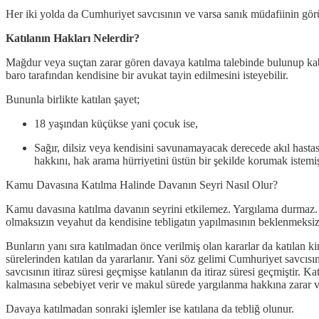
Her iki yolda da Cumhuriyet savcısının ve varsa sanık müdafiinin gör
Katılanın Hakları Nelerdir?
Mağdur veya suçtan zarar gören davaya katılma talebinde bulunup kabul 
baro tarafından kendisine bir avukat tayin edilmesini isteyebilir.
Bununla birlikte katılan şayet;
18 yaşından küçükse yani çocuk ise,
Sağır, dilsiz veya kendisini savunamayacak derecede akıl hastas
hakkını, hak arama hürriyetini üstün bir şekilde korumak istemiş
Kamu Davasına Katılma Halinde Davanın Seyri Nasıl Olur?
Kamu davasına katılma davanın seyrini etkilemez. Yargılama durmaz. Da
olmaksızın veyahut da kendisine tebligatın yapılmasının beklenmeks
Bunların yanı sıra katılmadan önce verilmiş olan kararlar da katılan k
sürelerinden katılan da yararlanır. Yani söz gelimi Cumhuriyet savcısın
savcısının itiraz süresi geçmişse katılanın da itiraz süresi geçmiştir.
kalmasına sebebiyet verir ve makul sürede yargılanma hakkına zarar ver
Davaya katılmadan sonraki işlemler ise katılana da tebliğ olunur.