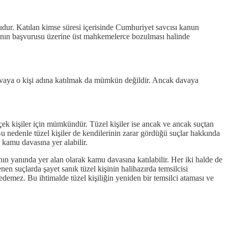
dur. Katılan kimse süresi içerisinde Cumhuriyet savcısı kanun
tılanın başvurusu üzerine üst mahkemelerce bozulması halinde
davaya o kişi adına katılmak da mümkün değildir. Ancak davaya
k kişiler için mümkündür. Tüzel kişiler ise ancak ve ancak suçtan
 Bu nedenle tüzel kişiler de kendilerinin zarar gördüğü suçlar hakkında
e kamu davasına yer alabilir.
nın yanında yer alan olarak kamu davasına katılabilir. Her iki halde de
enen suçlarda şayet sanık tüzel kişinin halihazırda temsilcisi
edemez. Bu ihtimalde tüzel kişiliğin yeniden bir temsilci ataması ve