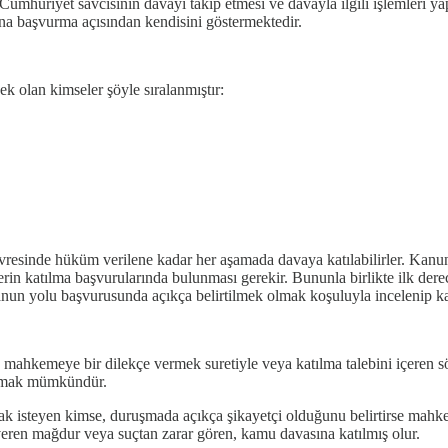
 Cumhuriyet savcısının davayı takip etmesi ve davayla ilgili işlemleri 
na başvurma açısından kendisini göstermektedir.
olan kimseler şöyle sıralanmıştır:
resinde hüküm verilene kadar her aşamada davaya katılabilirler. Kanu
erin katılma başvurularında bulunması gerekir. Bununla birlikte ilk 
kanun yolu başvurusunda açıkça belirtilmek olmak koşuluyla incelenip
 mahkemeye bir dilekçe vermek suretiyle veya katılma talebini içeren s
tılmak mümkündür.
lmak isteyen kimse, duruşmada açıkça şikayetçi olduğunu belirtirse mahk
eren mağdur veya suçtan zarar gören, kamu davasına katılmış olur.