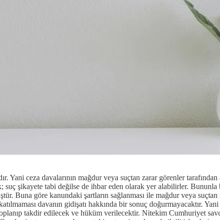
r. Yani ceza davalarının mağdur veya suçtan zarar görenler tarafından
k; suç şikayete tabi değilse de ihbar eden olarak yer alabilirler. Bununl
. Buna göre kanundaki şartların sağlanması ile mağdur veya suçtan zar
atılmaması davanın gidişatı hakkında bir sonuç doğurmayacaktır. Yani
planıp takdir edilecek ve hüküm verilecektir. Nitekim Cumhuriyet savcı