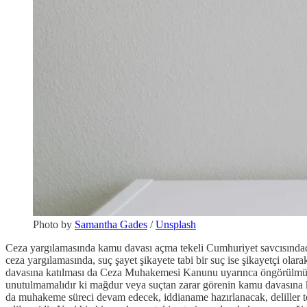
Photo by
Samantha Gades
/
Unsplash
Ceza yargılamasında kamu davası açma tekeli Cumhuriyet savcısındadı
ceza yargılamasında, suç şayet şikayete tabi bir suç ise şikayetçi olara
davasına katılması da Ceza Muhakemesi Kanunu uyarınca öngörülmüştür
unutulmamalıdır ki mağdur veya suçtan zarar görenin kamu davasına k
da muhakeme süreci devam edecek, iddianame hazırlanacak, deliller to