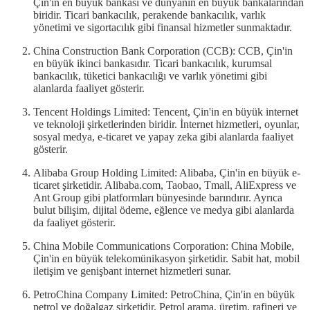
Çin'in en büyük bankası ve dünyanın en büyük bankalarından
biridir. Ticari bankacılık, perakende bankacılık, varlık
yönetimi ve sigortacılık gibi finansal hizmetler sunmaktadır.
China Construction Bank Corporation (CCB): CCB, Çin'in
en büyük ikinci bankasıdır. Ticari bankacılık, kurumsal
bankacılık, tüketici bankacılığı ve varlık yönetimi gibi
alanlarda faaliyet gösterir.
Tencent Holdings Limited: Tencent, Çin'in en büyük internet
ve teknoloji şirketlerinden biridir. İnternet hizmetleri, oyunlar,
sosyal medya, e-ticaret ve yapay zeka gibi alanlarda faaliyet
gösterir.
Alibaba Group Holding Limited: Alibaba, Çin'in en büyük e-
ticaret şirketidir. Alibaba.com, Taobao, Tmall, AliExpress ve
Ant Group gibi platformları bünyesinde barındırır. Ayrıca
bulut bilişim, dijital ödeme, eğlence ve medya gibi alanlarda
da faaliyet gösterir.
China Mobile Communications Corporation: China Mobile,
Çin'in en büyük telekomünikasyon şirketidir. Sabit hat, mobil
iletişim ve genişbant internet hizmetleri sunar.
PetroChina Company Limited: PetroChina, Çin'in en büyük
petrol ve doğalgaz şirketidir. Petrol arama, üretim, rafineri ve