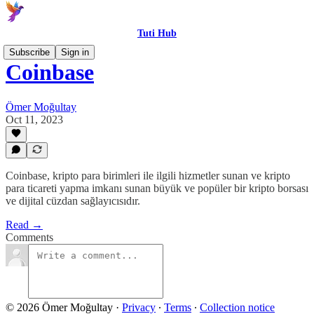
Tuti Hub
Subscribe
Sign in
Coinbase
Ömer Moğultay
Oct 11, 2023
Coinbase, kripto para birimleri ile ilgili hizmetler sunan ve kripto
para ticareti yapma imkanı sunan büyük ve popüler bir kripto borsası
ve dijital cüzdan sağlayıcısıdır.
Read →
Comments
© 2026 Ömer Moğultay
·
Privacy
∙
Terms
∙
Collection notice