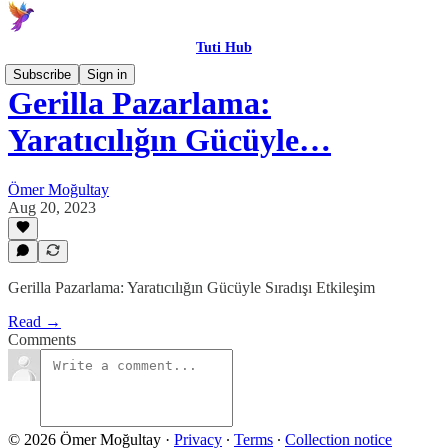
Tuti Hub
Subscribe
Sign in
Gerilla Pazarlama:
Yaratıcılığın Gücüyle…
Ömer Moğultay
Aug 20, 2023
Gerilla Pazarlama: Yaratıcılığın Gücüyle Sıradışı Etkileşim
Read →
Comments
© 2026 Ömer Moğultay
·
Privacy
∙
Terms
∙
Collection notice