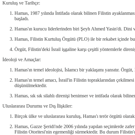
Kuruluş ve Tarihçe:
Hamas, 1987 yılında İntifada olarak bilinen Filistin ayaklanması 
başladı.
Hamas'ın kurucu liderlerinden biri Şeyh Ahmed Yasin'di. Dini ve
Hamas, Filistin Kurtuluş Örgütü (PLO) ile bir rekabet içinde bulu
Örgüt, Filistin'deki İsrail işgaline karşı çeşitli yöntemlerle dir
İdeoloji ve Amaçlar:
Hamas'ın temel ideolojisi, İslamcı bir yaklaşımı yansıtır. Örgüt,
Hamas'ın temel amacı, İsrail'in Filistin topraklarından çekilmesi 
düşünülmektedir.
Hamas, sık sık silahlı direnişi benimser ve intifada olarak bilinen 
Uluslararası Durumu ve Dış İlişkiler:
Birçok ülke ve uluslararası kuruluş, Hamas'ı terör örgütü olarak
Hamas, Gazze Şeridi'nde 2006 yılında yapılan seçimlerde zafer 
Filistin Otoritesi'nin egemenliği sürmektedir. Bu durum Filisti