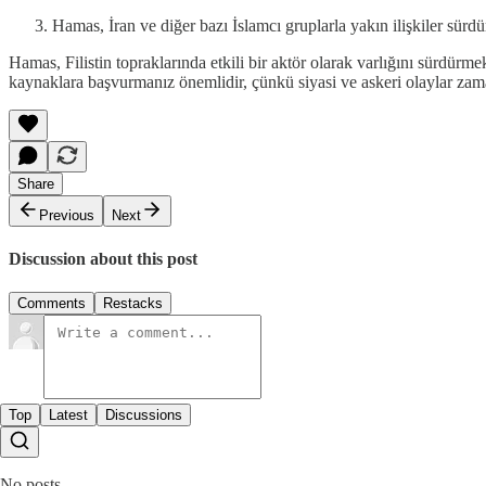
Hamas, İran ve diğer bazı İslamcı gruplarla yakın ilişkiler sürdü
Hamas, Filistin topraklarında etkili bir aktör olarak varlığını sürdür
kaynaklara başvurmanız önemlidir, çünkü siyasi ve askeri olaylar zama
Share
Previous
Next
Discussion about this post
Comments
Restacks
Top
Latest
Discussions
No posts