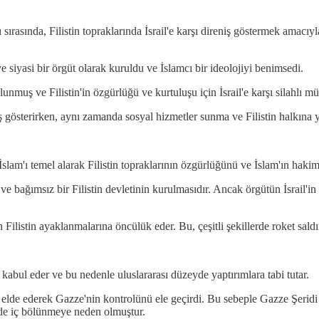
sırasında, Filistin topraklarında İsrail'e karşı direniş göstermek amacıy
 siyasi bir örgüt olarak kuruldu ve İslamcı bir ideolojiyi benimsedi.
nmuş ve Filistin'in özgürlüğü ve kurtuluşu için İsrail'e karşı silahlı mü
eniş gösterirken, aynı zamanda sosyal hizmetler sunma ve Filistin halkına 
 İslam'ı temel alarak Filistin topraklarının özgürlüğünü ve İslam'ın hakim
ve bağımsız bir Filistin devletinin kurulmasıdır. Ancak örgütün İsrail'in 
Filistin ayaklanmalarına öncülük eder. Bu, çeşitli şekillerde roket saldırıl
 kabul eder ve bu nedenle uluslararası düzeyde yaptırımlara tabi tutar.
elde ederek Gazze'nin kontrolünü ele geçirdi. Bu sebeple Gazze Şeridi
n'de iç bölünmeye neden olmuştur.