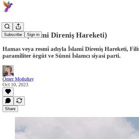
Hamas (İslami Direniş Hareketi)
Subscribe
Sign in
Hamas veya resmî adıyla İslamî Direniş Hareketi, Filis
paramiliter örgüt ve Sünni İslamcı siyasi parti.
Ömer Moğultay
Oct 10, 2023
Share