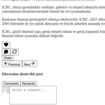
ICBC, dünya genelindeki varlıkları, şubeleri ve müşteri tabanıyla küres
yatırımlarının desteklenmesinde önemli bir rol oynamaktadır.
Bankanın finansal göstergeleri oldukça etkileyicidir. ICBC, 2021 itib
2000 listesinde de yer alarak dünyanın en büyük şirketleri arasında ye
ICBC, güçlü finansal yapı, geniş müşteri tabanı ve geniş kapsamlı h
finansal sistem açısından dikkate değerdir.
Share
Previous
Next
Discussion about this post
Comments
Restacks