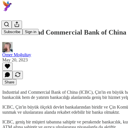
Industrial and Commercial Bank of China
Subscribe
Sign in
Ömer Moğultay
May 20, 2023
Share
Industrial and Commercial Bank of China (ICBC), Çin'in en büyük ba
bankacılık hem de yatırım bankacılığı alanlarında geniş bir hizmet yel
ICBC, Çin'in büyük ölçekli devlet bankalarından biridir ve Çin Komün
sunmak ve uluslararası alanda rekabet edebilir bir banka olmaktır.
ICBC, geniş bir müşteri tabanına sahiptir ve perakende bankacılık, kuru
ATM ağına sahiptir ve ayrıca uluslararası piyasalarda da aktiftir.