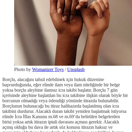
Photo by
Womanizer Toys
/
Unsplash
Borçlu, alacağını tahsil edebilmek için hukuk düzenine
başvurduğunda, eğer elinde ilam veya ilam niteliğinde bir belge
yoksa borçlu aleyhine ilamsız icra takibi başlatır. Borçlu 7 gün
içerisinde aleyhine başlatılan bu icra takibine ilişkin olarak böyle bir
borcunun olmadığı veya ödendiği yönünde itirazda bulunabilir.
Borçlunun bulunacağı bu itiraz halihazırda başlatılmış olan icra
takibini durdurur. Alacaklı duran takibi yeniden başlatmak istiyorsa
elinde İcra İflas Kanunu m.68 ve m.69’da belirtilen belgelerden
birisi yoksa artık itirazın iptali davasını açması gerekir. Alacaklı
açmış olduğu bu dava ile artık söz konusu itirazın haksız ve