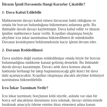
İtirazın İptali Davasında Hangi Kararlar Çıkabilir?
1- Dava Kabul Edilebilir
Mahkemenin davayı kabul etmesi davacının haklı olduğuna ve
ortada bir borcun bulunduğuna hükmetmesi anlamına gelir. Bu
ihtimalde davalı davayı kaybetmiştir. Dava kabul edilir ve itirazın
iptaline mahkemece karar verilir. Koşulları oluşmuşsa borçlu
aleyhine icra inkar tazminatına hükmedilmesi de mümkündür.
Davanın kesinleşmesi beklenmeksizin haciz işlemi devam eder.
2- Davanın Reddedilmesi
Dava usulden değil esastan reddedilmişse ortada böyle bir borcun
bulunmadığına mahkeme kanaat getirmiş demektir. Bu ihtimalde
davalı davayı kazanmıştır. Davacı artık dava konusu alacak
hakkında herhangi bir takip başlatamayacağı gibi ikinci bir dava
dahi açamayacaktır. Koşulları oluşmuşsa alacaklı aleyhine kötüniyet
tazminatına hükmedilebilir.
İcra İnkar Tazminatı Nedir?
İcra inkar tazminatı; borçlunun kötü niyetle, aslında var olan bir
borca sırf alacaklının durumunu zora sokmak, davayı sürüncemede
bırakmak amacıyla ödeme emrine itiraz etmemesi adına kanun