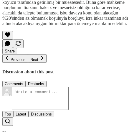
koyucu tarafından getirilmiş bir müessesedir. Buna göre mahkeme
borçlunun itirazının haksız ve mesnetsiz olduğuna karar verirse,
alacaklı da talepte bulunmuşsa işbu davaya konu olan alacağın
%20’sinden az olmamak koşuluyla borçluyu icra inkar tazminatı adı
altında alacaklıya uygun bir miktar para ödemeye mahkum edebilir.
Share
Previous
Next
Discussion about this post
Comments
Restacks
Top
Latest
Discussions