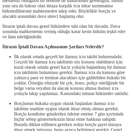
mesnetsiz olduğunu bu nedenle de kaldırılması gerektiğini, bunun
yanı sıra da haksız olan itiraza karşılık icra inkar tazminatına
hükmedilmesini mahkemeden talep eder. Böylelikle borçlu ve
alacaklı arasındaki dava süreci başlamış olur.
İtirazın iptali davası genel hükümlere tabi olan bir davadır. Dava
sonunda mahkemenin vermiş olduğu karar kesin hüküm teşkil eder
ve ilam niteliğindedir.
İtirazın İptali Davası Açılmasının Şartları Nelerdir?
İlk olarak ortada geçerli bir ilamsız icra takibi bulunmalıdır.
Geçerli bir ilamsız icra takibinin söz konusu olabilmesi için
kural olarak ortada genel haciz yoluyla başlatılmış bir ilamsız
icra takibinin bulunması gerekir. İlamsız icra da kanuna göre
yalnızca para ve teminat alacakları için gidilebilen hukuki bir
yoldur. Örneğin elinizde bir çek, bono, poliçe niteliğinde bir
belge varsa veyahut da alacak konusu altınsa ilamsız icra
yoluyla takip yapılamaz. Kanundaki istisnai hükümler saklıdır.
Borçlunun hukuka uygun olarak başlatılan ilamsız icra
takibine usulüne uygun olarak itiraz etmiş olması gerekir.
Borçlu kendisine gönderilen ödeme emrine 7 gün içerisinde
hiçbir sebep göstermeksizin itiraz etme hakkına sahiptir.
Burada dikkat edilmesi gereken nokta borçlu şayet imzaya
itiraz etmek istiyorsa, bunu ayrıca belirtmesi gerekir. Genel