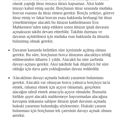
olarak yaptığı itiraz imzaya itirazı kapsamaz. Aksi halde
imzayı kabul etmiş sayılır. Borçlunun itiraz sırasında mutlaka
borcun esasına da itiraz etmesi gerekir. Borçlu yetkiye, göreve
itiraz etmiş ve fakat borcun esası hakkında herhangi bir itiraz
yöneltmemişse alacaklı bu itirazın kaldırılmasını İcra
Mahkemesi’nden talep ettikten sonra itirazın iptali davasını
açmaksızın takibi devam ettirebilir. Takibin durması ve
davanın açılabilmesi için mutlaka esas hakkında da itirazda
bulunmuş olmak gerekir.
Davanın kanunda belirtilen süre içerisinde açılmış olması
gerekir. Bu süre, borçlunun borca itirazının alacaklıya tebliğ
edilmesinden itibaren 1 yıldır. Alacaklı bu süre zarfında
davayı açması gerekir. Aksi takdirde hak düşürücü bir süre
olduğu için dava şartı yokluğundan davası reddedilir.
Alacaklının davayı açmada hukuki yararının bulunması
gerekir. Alacaklı var olmayan borcu yalnızca borçluyu taciz
etmek, rahatsız etmek için açıyor olmamalı, gerçekten
alacağını tahsil etmek amacıyla açıyor olmalıdır. Bununla
birlikte şayet alacaklı mahkemeye başvurmadan alacağına
kavuşma imkanına sahipse itirazın iptali davasını açmada
hukuki yararının bulunduğu söylenemez. Hukuki yararın
bulunması için borçlunun tek çaresinin davayı açmak olması
gerekir.