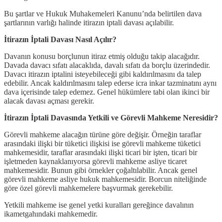
Bu şartlar ve Hukuk Muhakemeleri Kanunu’nda belirtilen dava
şartlarının varlığı halinde itirazın iptali davası açılabilir.
İtirazın İptali Davası Nasıl Açılır?
Davanın konusu borçlunun itiraz etmiş olduğu takip alacağıdır.
Davada davacı sıfatı alacaklıda, davalı sıfatı da borçlu üzerindedir.
Davacı itirazın iptalini isteyebileceği gibi kaldırılmasını da talep
edebilir. Ancak kaldırılmasını talep ederse icra inkar tazminatını aynı
dava içerisinde talep edemez. Genel hükümlere tabi olan ikinci bir
alacak davası açması gerekir.
İtirazın İptali Davasında Yetkili ve Görevli Mahkeme Neresidir?
Görevli mahkeme alacağın türüne göre değişir. Örneğin taraflar
arasındaki ilişki bir tüketici ilişkisi ise görevli mahkeme tüketici
mahkemesidir, taraflar arasındaki ilişki ticari bir işten, ticari bir
işletmeden kaynaklanıyorsa görevli mahkeme asliye ticaret
mahkemesidir. Bunun gibi örnekler çoğaltılabilir. Ancak genel
görevli mahkeme asliye hukuk mahkemesidir. Borcun niteliğinde
göre özel görevli mahkemelere başvurmak gerekebilir.
Yetkili mahkeme ise genel yetki kuralları gereğince davalının
ikametgahındaki mahkemedir.