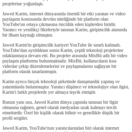
projelerine yoğunlaştı.
Jawed Karim, internet dünyasında önemli bir etki yaratan ve video
paylaşımı konusunda devrim niteliğinde bir platform olan
YouTube'un ortaya çıkmasına öncülük eden kişilerden biridir.
Yaratıcı ve yenilikçi fikirleriyle tanınan Karim, girişimcilik alanında
bir ilham kaynağı olmuştur.
Jawed Karim'in girişimcilik kariyeri YouTube ile sınırlı kalmadı.
YouTube'dan ayrıldıktan sonra Karim, çeşitli teknoloji projelerine
odaklanmaya devam etti. Bu projeler arasında MixBit adlı bir video
paylaşım platformu bulunmaktadır. MixBit, kullanıcıların kısa
videolar çekip düzenlemelerini ve paylaşmalarını sağlayan bir
platform olarak tasarlanmıştır.
Karim ayrıca birçok teknoloji şirketinde danışmanlık yapmış ve
yatırımlarda bulunmuştur. Yaratıcı düşünce ve teknolojiye olan ilgisi,
Karim'i farklı projelerde yer almaya teşvik etmiştir.
Bunun yanı sıra, Jawed Karim dünya çapında tanınan bir figür
olmasına rağmen, genel olarak medyadan uzak kalmayı tercih
etmektedir. Özel bir kişilik olarak bilinir ve genellikle düşük bir
profil sergiler.
Jawed Karim, YouTube'nun yaratıcılarından biri olarak internet