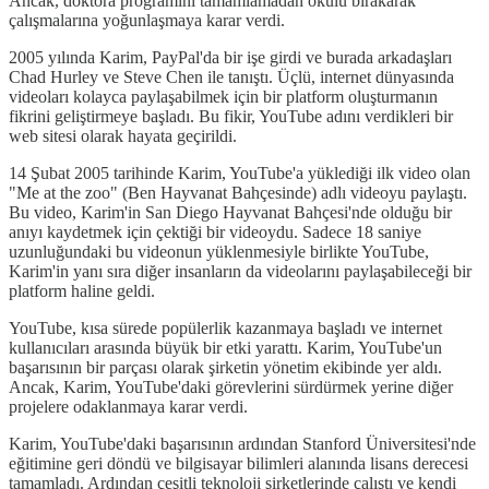
Ancak, doktora programını tamamlamadan okulu bırakarak
çalışmalarına yoğunlaşmaya karar verdi.
2005 yılında Karim, PayPal'da bir işe girdi ve burada arkadaşları
Chad Hurley ve Steve Chen ile tanıştı. Üçlü, internet dünyasında
videoları kolayca paylaşabilmek için bir platform oluşturmanın
fikrini geliştirmeye başladı. Bu fikir, YouTube adını verdikleri bir
web sitesi olarak hayata geçirildi.
14 Şubat 2005 tarihinde Karim, YouTube'a yüklediği ilk video olan
"Me at the zoo" (Ben Hayvanat Bahçesinde) adlı videoyu paylaştı.
Bu video, Karim'in San Diego Hayvanat Bahçesi'nde olduğu bir
anıyı kaydetmek için çektiği bir videoydu. Sadece 18 saniye
uzunluğundaki bu videonun yüklenmesiyle birlikte YouTube,
Karim'in yanı sıra diğer insanların da videolarını paylaşabileceği bir
platform haline geldi.
YouTube, kısa sürede popülerlik kazanmaya başladı ve internet
kullanıcıları arasında büyük bir etki yarattı. Karim, YouTube'un
başarısının bir parçası olarak şirketin yönetim ekibinde yer aldı.
Ancak, Karim, YouTube'daki görevlerini sürdürmek yerine diğer
projelere odaklanmaya karar verdi.
Karim, YouTube'daki başarısının ardından Stanford Üniversitesi'nde
eğitimine geri döndü ve bilgisayar bilimleri alanında lisans derecesi
tamamladı. Ardından çeşitli teknoloji şirketlerinde çalıştı ve kendi