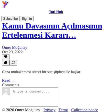
Tuti Hub
Subscribe
Sign in
Kamu Davasının Açılmasının
Ertelenmesi Kararı…
Ömer Moğultay
Oct 29, 2022
Ceza muhakemesi süreci bir suç şüphesi ile başlar.
Read →
Comments
© 2026 Ömer Moğultay
·
Privacy
∙
Terms
∙
Collection notice