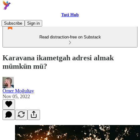
Tuti Hub
Subscribe
Sign in
Read distraction-free on Substack
Karavana ikametgah adresi almak
mümkün mü?
Ömer Moğultay
Nov 05, 2022