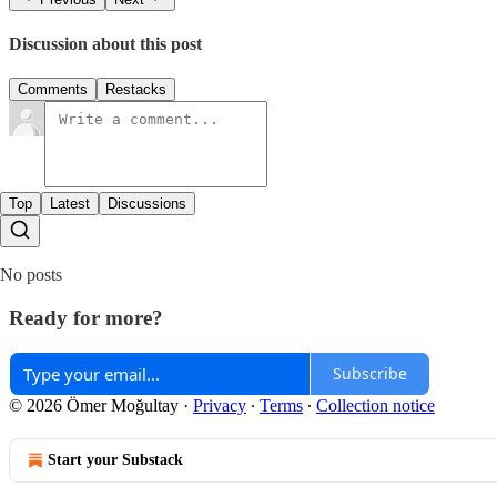
Discussion about this post
Comments
Restacks
Top
Latest
Discussions
No posts
Ready for more?
Subscribe
© 2026 Ömer Moğultay
·
Privacy
∙
Terms
∙
Collection notice
Start your Substack