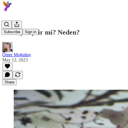
Kolonya içilir mi? Neden?
Subscribe
Sign in
Ömer Moğultay
May 12, 2023
Share