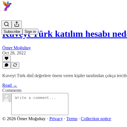
Kuveyt Türk katılım hesabı ned
Subscribe
Sign in
Ömer Moğultay
Oct 28, 2022
Kuveyt Türk dinî değerlere önem veren kişiler tarafından çokça tercih
Read →
Comments
© 2026 Ömer Moğultay
·
Privacy
∙
Terms
∙
Collection notice