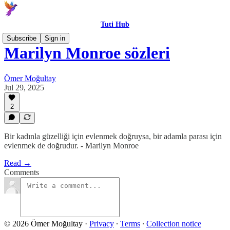
Tuti Hub
Subscribe
Sign in
Marilyn Monroe sözleri
Ömer Moğultay
Jul 29, 2025
2
Bir kadınla güzelliği için evlenmek doğruysa, bir adamla parası için
evlenmek de doğrudur. - Marilyn Monroe
Read →
Comments
© 2026 Ömer Moğultay
·
Privacy
∙
Terms
∙
Collection notice