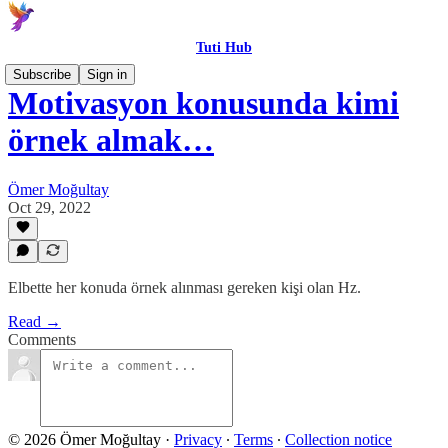
Tuti Hub
Subscribe
Sign in
Motivasyon konusunda kimi
örnek almak…
Ömer Moğultay
Oct 29, 2022
Elbette her konuda örnek alınması gereken kişi olan Hz.
Read →
Comments
© 2026 Ömer Moğultay
·
Privacy
∙
Terms
∙
Collection notice