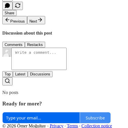
Share
Previous
Next
Discussion about this post
Comments
Restacks
Top
Latest
Discussions
No posts
Ready for more?
Subscribe
© 2026 Ömer Moğultay
·
Privacy
∙
Terms
∙
Collection notice