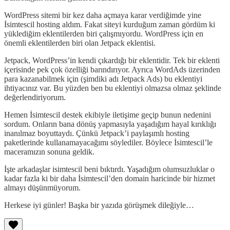
WordPress sitemi bir kez daha açmaya karar verdiğimde yine
İsimtescil hosting aldım. Fakat siteyi kurduğum zaman gördüm ki
yüklediğim eklentilerden biri çalışmıyordu. WordPress için en
önemli eklentilerden biri olan Jetpack eklentisi.
Jetpack, WordPress’in kendi çıkardığı bir eklentidir. Tek bir eklenti
içerisinde pek çok özelliği barındırıyor. Ayrıca WordAds üzerinden
para kazanabilmek için (şimdiki adı Jetpack Ads) bu eklentiyi
ihtiyacınız var. Bu yüzden ben bu eklentiyi olmazsa olmaz şeklinde
değerlendiriyorum.
Hemen İsimtescil destek ekibiyle iletişime geçip bunun nedenini
sordum. Onların bana dönüş yapmasıyla yaşadığım hayal kırıklığı
inanılmaz boyuttaydı. Çünkü Jetpack’i paylaşımlı hosting
paketlerinde kullanamayacağımı söylediler. Böylece İsimtescil’le
maceramızın sonuna geldik.
İşte arkadaşlar isimtescil beni bıktırdı. Yaşadığım olumsuzluklar o
kadar fazla ki bir daha İsimtescil’den domain haricinde bir hizmet
almayı düşünmüyorum.
Herkese iyi günler! Başka bir yazıda görüşmek dileğiyle…