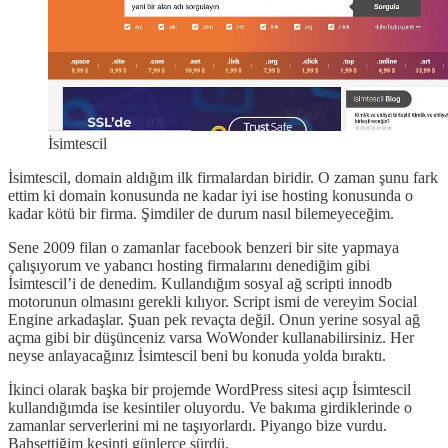
İsimtescil
İsimtescil, domain aldığım ilk firmalardan biridir. O zaman şunu fark
ettim ki domain konusunda ne kadar iyi ise hosting konusunda o
kadar kötü bir firma. Şimdiler de durum nasıl bilemeyeceğim.
Sene 2009 filan o zamanlar facebook benzeri bir site yapmaya
çalışıyorum ve yabancı hosting firmalarını denediğim gibi
İsimtescil’i de denedim. Kullandığım sosyal ağ scripti innodb
motorunun olmasını gerekli kılıyor. Script ismi de vereyim Social
Engine arkadaşlar. Şuan pek revaçta değil. Onun yerine sosyal ağ
açma gibi bir düşünceniz varsa WoWonder kullanabilirsiniz. Her
neyse anlayacağınız İsimtescil beni bu konuda yolda bıraktı.
İkinci olarak başka bir projemde WordPress sitesi açıp İsimtescil
kullandığımda ise kesintiler oluyordu. Ve bakıma girdiklerinde o
zamanlar serverlerini mi ne taşıyorlardı. Piyango bize vurdu.
Bahsettiğim kesinti günlerce sürdü.