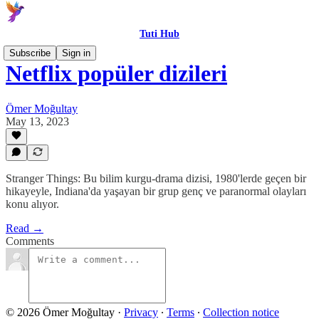
Tuti Hub
Subscribe
Sign in
Netflix popüler dizileri
Ömer Moğultay
May 13, 2023
Stranger Things: Bu bilim kurgu-drama dizisi, 1980'lerde geçen bir
hikayeyle, Indiana'da yaşayan bir grup genç ve paranormal olayları
konu alıyor.
Read →
Comments
© 2026 Ömer Moğultay
·
Privacy
∙
Terms
∙
Collection notice