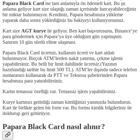
Papara Black Card
ise tam anlamıyla ön ödemeli kart. Bu şu
anlama geliyor kart size ulaştığı zaman içerisinde harcayabileceğiniz
bir miktar bulunmuyor. Kendiniz, Papara hesabınıza yükleme
yaparak daha sonra yüklediğiniz bu bakiyeyi kullanıyorsunuz.
Kart size
AGT kurye
ile geliyor. Ben kart başvurusunu, Binance’ye
para göndermek için Papara’ya üye olduğum gün yapmıştım.
Sanırım 10 gün sürdü elime ulaşması.
Papara Black Card ücretsiz, kullanım ücreti ve kart aidatı
bulunmuyor. Birçok ATM’lerden nakit yatırma, çekme işlemi
yapabilirsiniz. Bu belli bir limit dahilinde ücretsiz.(Yazının
hazırlandığı tarihte bu limit 500 TL). ATM’ler dışında sadece telefon
numaranızı kullanarak da PTT ve Teknosa şubelerinden Papara
hesabınıza para yatırabilirsiniz.
Kartın temassız özelliği var. Temassız işlem yapabilirsiniz.
Kurye kartınızı getirdiği zaman kimliğinizi yanınızda bulundurun.
Kart ile birlikte gelen bir form var. Bu formu kimlik bilgileriniz ile
doldurup geri götürüyor.
Papara Black Card nasıl alınır?