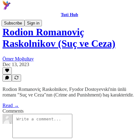
Tuti Hub
Subscribe
Sign in
Rodion Romanoviç
Raskolnikov (Suç ve Ceza)
Ömer Moğultay
Dec 13, 2023
Rodion Romanoviç Raskolnikov, Fyodor Dostoyevski'nin ünlü
romanı "Suç ve Ceza"nın (Crime and Punishment) baş karakteridir.
Read →
Comments