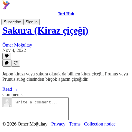
Tuti Hub
Subscribe
Sign in
Sakura (Kiraz çiçeği)
Ömer Moğultay
Nov 4, 2022
Japon kirazı veya sakura olarak da bilinen kiraz çiçeği, Prunus veya
Prunus subg cinsinden birçok ağacın çiçeğidir.
Read →
Comments
© 2026 Ömer Moğultay
·
Privacy
∙
Terms
∙
Collection notice