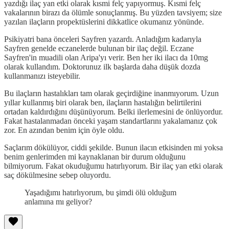
yazdığı ilaç yan etki olarak kısmi felç yapıyormuş. Kısmi felç
vakalarının birazı da ölümle sonuçlanmış. Bu yüzden tavsiyem; size
yazılan ilaçların propektüslerini dikkatlice okumanız yönünde.
Psikiyatri bana önceleri Sayfren yazardı. Anladığım kadarıyla
Sayfren genelde eczanelerde bulunan bir ilaç değil. Eczane
Sayfren'in muadili olan Aripa'yı verir. Ben her iki ilacı da 10mg
olarak kullandım. Doktorunuz ilk başlarda daha düşük dozda
kullanmanızı isteyebilir.
Bu ilaçların hastalıkları tam olarak geçirdiğine inanmıyorum. Uzun
yıllar kullanmış biri olarak ben, ilaçların hastalığın belirtilerini
ortadan kaldırdığını düşünüyorum. Belki ilerlemesini de önlüyordur.
Fakat hastalanmadan önceki yaşam standartlarını yakalamanız çok
zor. En azından benim için öyle oldu.
Saçlarım dökülüyor, ciddi şekilde. Bunun ilacın etkisinden mi yoksa
benim genlerimden mi kaynaklanan bir durum olduğunu
bilmiyorum. Fakat okuduğumu hatırlıyorum. Bir ilaç yan etki olarak
saç dökülmesine sebep oluyordu.
Yaşadığımı hatırlıyorum, bu şimdi ölü olduğum
anlamına mı geliyor?