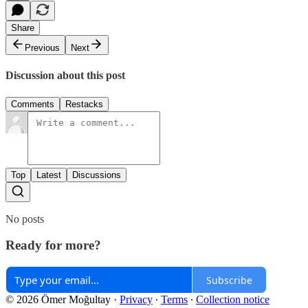
Share
Previous
Next
Discussion about this post
Comments
Restacks
Top
Latest
Discussions
No posts
Ready for more?
Subscribe
© 2026 Ömer Moğultay
·
Privacy
∙
Terms
∙
Collection notice