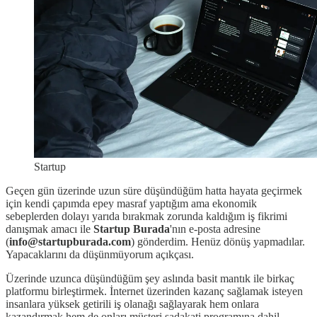
Startup
Geçen gün üzerinde uzun süre düşündüğüm hatta hayata geçirmek
için kendi çapımda epey masraf yaptığım ama ekonomik
sebeplerden dolayı yarıda bırakmak zorunda kaldığım iş fikrimi
danışmak amacı ile
Startup Burada
'nın e-posta adresine
(
info@startupburada.com
) gönderdim. Henüz dönüş yapmadılar.
Yapacaklarını da düşünmüyorum açıkçası.
Üzerinde uzunca düşündüğüm şey aslında basit mantık ile birkaç
platformu birleştirmek. İnternet üzerinden kazanç sağlamak isteyen
insanlara yüksek getirili iş olanağı sağlayarak hem onlara
kazandırmak hem de onları müşteri sadakati programına dahil