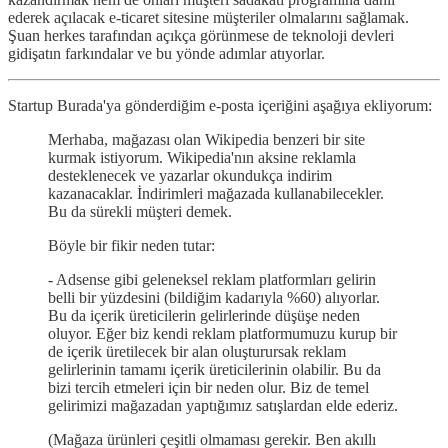
ederek açılacak e-ticaret sitesine müşteriler olmalarını sağlamak.
Şuan herkes tarafından açıkça görünmese de teknoloji devleri
gidişatın farkındalar ve bu yönde adımlar atıyorlar.
Startup Burada'ya gönderdiğim e-posta içeriğini aşağıya ekliyorum:
Merhaba, mağazası olan Wikipedia benzeri bir site
kurmak istiyorum. Wikipedia'nın aksine reklamla
desteklenecek ve yazarlar okundukça indirim
kazanacaklar. İndirimleri mağazada kullanabilecekler.
Bu da sürekli müşteri demek.
Böyle bir fikir neden tutar:
- Adsense gibi geleneksel reklam platformları gelirin
belli bir yüzdesini (bildiğim kadarıyla %60) alıyorlar.
Bu da içerik üreticilerin gelirlerinde düşüşe neden
oluyor. Eğer biz kendi reklam platformumuzu kurup bir
de içerik üretilecek bir alan oluşturursak reklam
gelirlerinin tamamı içerik üreticilerinin olabilir. Bu da
bizi tercih etmeleri için bir neden olur. Biz de temel
gelirimizi mağazadan yaptığımız satışlardan elde ederiz.
(Mağaza ürünleri çeşitli olmaması gerekir. Ben akıllı