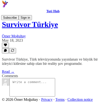
Tuti Hub
Subscribe
Sign in
Survivor Türkiye
Ömer Moğultay
May 18, 2023
Survivor Türkiye, Türk televizyonunda yayınlanan ve büyük bir
izleyici kitlesine sahip olan bir reality şov programıdır.
Read →
Comments
© 2026 Ömer Moğultay
·
Privacy
∙
Terms
∙
Collection notice