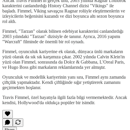
Ancak Travis Fimmel'in gerçek ünü, 2003 yılında Ragnar Lothbrok
karakterini canlandırdığı History Channel dizisi "Vikings" ile
başladı. Fimmel, Viking savaşçısı Ragnar rolüyle eleştirmenlerin ve
izleyicilerin beğenisini kazandı ve dizi boyunca altı sezon boyunca
rol aldı.
Fimmel, "Tarzan" olarak bilinen edebiyat karakterini canlandırdığı
2003 yılındaki "Tarzan" dizisiyle de tanınır. Ayrıca, 2016 yapımı
"Warcraft" filminde de önemli bir rol oynadı.
Fimmel, oyunculuk kariyerine ek olarak, dünyaca ünlü markaların
yüzü olarak da sık sık karşımıza çıkar. 2002 yılında Calvin Klein'in
yüzü olan Fimmel, sonrasında da Dolce & Gabbana, L'Oreal Paris,
ve Hugo Boss gibi markaların reklamlarında yer almıştır.
Oyunculuk ve modellik kariyerinin yanı sıra, Fimmel aynı zamanda
çiftçilik yapmaktadır. Kendi çiftliğinde sığır yetiştirerek zamanını
geçirmekten hoşlanır.
Travis Fimmel, özel hayatıyla ilgili fazla bilgi vermemektedir. Ancak
kendisi, Hollywood'da oldukça popüler bir isimdir.
Share