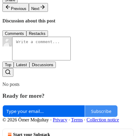
Previous
Next
Discussion about this post
Comments
Restacks
Top
Latest
Discussions
No posts
Ready for more?
Subscribe
© 2026 Ömer Moğultay
·
Privacy
∙
Terms
∙
Collection notice
Start your Substack