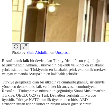
Photo by
Shah Abdullah
on
Unsplash
Resmî olarak
laik
bir devlet olan Türkiye'de nüfusun çoğunluğu
Müslüman
dır. Ankara, Türkiye'nin başkenti ve ikinci en kalabalık
şehri; İstanbul ise, Türkiye'nin en kalabalık şehri, ekonomik merkezi
ve aynı zamanda Avrupa'nın en kalabalık şehridir.
Türkiye gelişmekte olan bir ülkedir ve cumhurbaşkanlığı sistemiyle
yönetilen demokratik, laik ve üniter bir anayasal cumhuriyettir.
Resmî dili Türkçedir ve nüfusunun çoğunluğu Sünni Müslüman'dır.
Türkiye, OECD, G20 ve Türk Devletleri Teşkilatı'nın kurucu
üyesidir. Türkiye NATO'nun ilk üyelerinden birisi ABD'nin
ardından ittifak içinde ikinci en büyük askeri güce sahiptir.