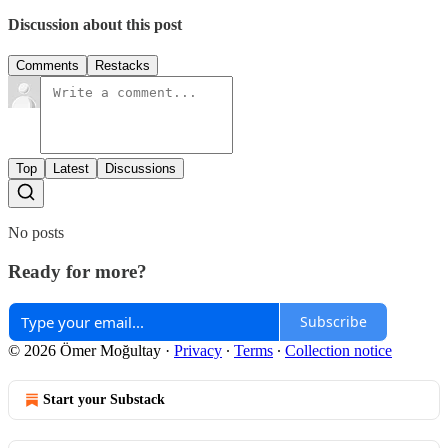
Discussion about this post
Comments
Restacks
Top
Latest
Discussions
No posts
Ready for more?
Subscribe
© 2026 Ömer Moğultay
·
Privacy
∙
Terms
∙
Collection notice
Start your Substack