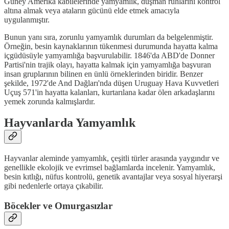
Güney Amerika kabilelerinde yamyamlık, düşman ruhlarını kontrol
altına almak veya ataların gücünü elde etmek amacıyla
uygulanmıştır.
Bunun yanı sıra, zorunlu yamyamlık durumları da belgelenmiştir.
Örneğin, besin kaynaklarının tükenmesi durumunda hayatta kalma
içgüdüsüyle yamyamlığa başvurulabilir. 1846'da ABD'de Donner
Partisi'nin trajik olayı, hayatta kalmak için yamyamlığa başvuran
insan gruplarının bilinen en ünlü örneklerinden biridir. Benzer
şekilde, 1972'de And Dağları'nda düşen Uruguay Hava Kuvvetleri
Uçuş 571'in hayatta kalanları, kurtarılana kadar ölen arkadaşlarını
yemek zorunda kalmışlardır.
Hayvanlarda Yamyamlık
Hayvanlar aleminde yamyamlık, çeşitli türler arasında yaygındır ve
genellikle ekolojik ve evrimsel bağlamlarda incelenir. Yamyamlık,
besin kıtlığı, nüfus kontrolü, genetik avantajlar veya sosyal hiyerarşi
gibi nedenlerle ortaya çıkabilir.
Böcekler ve Omurgasızlar